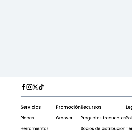
Facebook
Instagram
Twitter
TikTok
Servicios
Promoción
Recursos
Le
Planes
Groover
Preguntas frecuentes
Pol
Herramientas
Socios de distribución
Té