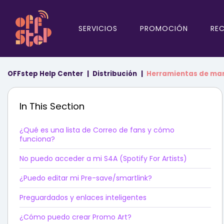
SERVICIOS
PROMOCIÓN
RE
OFFstep Help Center
Distribución
Herramientas de ma
In This Section
¿Qué es una lista de Correo de fans y cómo
funciona?
No puedo acceder a mi S4A (Spotify For Artists)
¿Puedo editar mi Pre-save/smartlink?
Preguardados y enlaces inteligentes
¿Cómo puedo crear Promo Art?