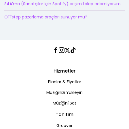
S4A’ma (Sanatçılar İçin Spotify) erişim talep edemiyorum
OFFstep pazarlama araçları sunuyor mu?
Facebook
Instagram
Twitter
TikTok
Hizmetler
Planlar & Fi̇yatlar
Müziğinizi Yükleyin
Müzi̇ği̇ni̇ Sat
Tanıtım
Groover