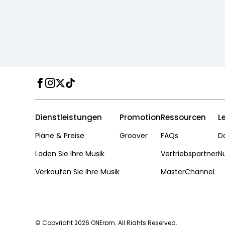
Facebook
Instagram
Twitter
TikTok
Dienstleistungen
Promotion
Ressourcen
L
Pläne & Preise
Groover
FAQs
D
Laden Sie Ihre Musik
Vertriebspartner
N
Verkaufen Sie Ihre Musik
MasterChannel
© Copyright 2026 ONErpm. All Rights Reserved.