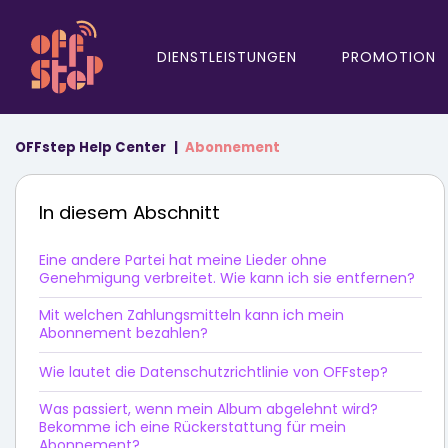
DIENSTLEISTUNGEN
PROMOTION
OFFstep Help Center
Abonnement
In diesem Abschnitt
Eine andere Partei hat meine Lieder ohne
Genehmigung verbreitet. Wie kann ich sie entfernen?
Mit welchen Zahlungsmitteln kann ich mein
Abonnement bezahlen?
Wie lautet die Datenschutzrichtlinie von OFFstep?
Was passiert, wenn mein Album abgelehnt wird?
Bekomme ich eine Rückerstattung für mein
Abonnement?