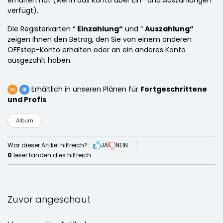
erhalten hat (wenn das Konto über Ein- und Auszahlungen
verfügt).
Die Registerkarten “
Einzahlung“
und “
Auszahlung“
zeigen Ihnen den Betrag, den Sie von einem anderen
OFFstep-Konto erhalten oder an ein anderes Konto
ausgezahlt haben.
Erhältlich in unseren Plänen für
Fortgeschrittene
und Profis
.
Album
War dieser Artikel hilfreich?:
JA
NEIN
0
leser fanden dies hilfreich
Zuvor angeschaut