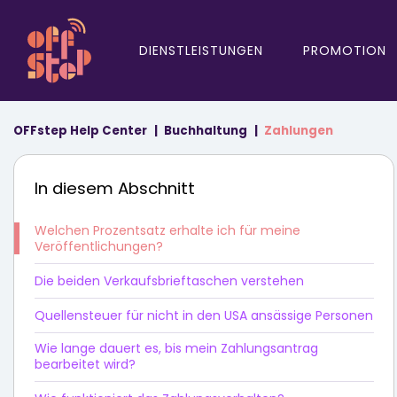
DIENSTLEISTUNGEN
PROMOTION
OFFstep Help Center
Buchhaltung
Zahlungen
In diesem Abschnitt
Welchen Prozentsatz erhalte ich für meine
Veröffentlichungen?
Die beiden Verkaufsbrieftaschen verstehen
Quellensteuer für nicht in den USA ansässige Personen
Wie lange dauert es, bis mein Zahlungsantrag
bearbeitet wird?