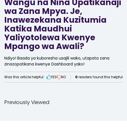
Wangu na Nina Upatikanaji
wa Zana Mpya. Je,
Inawezekana Kuzitumia
Katika Maudhui
Yaliyotolewa Kwenye
Mpango wa Awali?
Ndiyo! Baada ya kuboresha usajili wako, utapata zana
zinazopatikana kwenye Dashboard yako!
Was this article helpful:
YES
NO
0
readers found this helpful
Previously Viewed