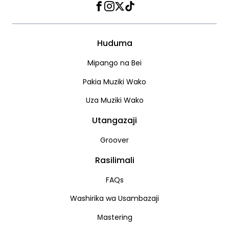
Facebook
Instagram
Twitter
TikTok
Huduma
Mipango na Bei
Pakia Muziki Wako
Uza Muziki Wako
Utangazaji
Groover
Rasilimali
FAQs
Washirika wa Usambazaji
Мastering