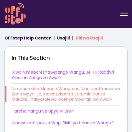
OFFstep Help Center
Usajili
Bili na Usajili
In This Section
Ikiwa Nimeboresha Mpango Wangu, Je, Hii Itaathiri
Albamu Zangu za Awali?
Nimeboresha Mpango Wangu na Nina Upatikanaji wa
Zana Mpya. Je, Inawezekana Kuzitumia Katika
Maudhui Yaliyotolewa Kwenye Mpango wa Awali?
Tarehe Yangu ya Upya Ni Lini?
Ninaweza Kupakua Wapi Risiti ya Ununuzi Wangu?