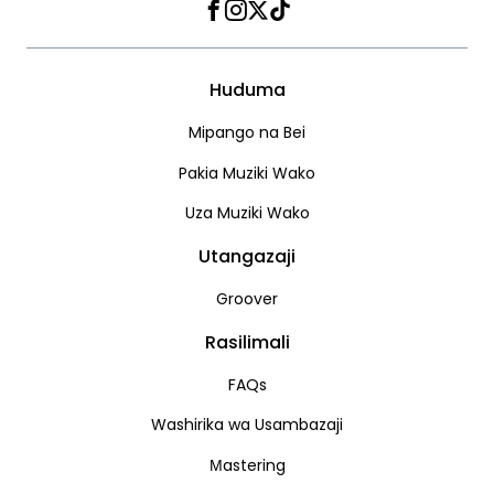
Facebook
Instagram
Twitter
TikTok
Huduma
Mipango na Bei
Pakia Muziki Wako
Uza Muziki Wako
Utangazaji
Groover
Rasilimali
FAQs
Washirika wa Usambazaji
Мastering