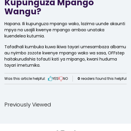
Kupunguza Mpango
Wangu?
Hapana. Ili kupunguza mpango wako, lazima uunde akaunti
mpya na usajili kwenye mpango ambao unataka
kuendelea kutumia.
Tafadhali kumbuka kuwa ikiwa tayari umesambaza albamu
au nyimbo zozote kwenye mpango wako wa sasa, OFFstep
haitakurudishia tofauti kati ya mipango, kwani huduma
tayari imetumika.
Was this article helpful:
YES
NO
0
readers found this helpful
Previously Viewed