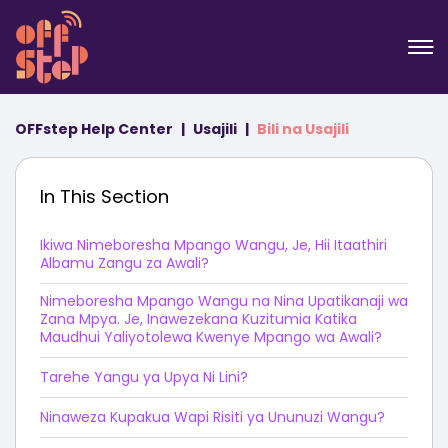
OFFstep Help Center
Usajili
Bili na Usajili
In This Section
Ikiwa Nimeboresha Mpango Wangu, Je, Hii Itaathiri
Albamu Zangu za Awali?
Nimeboresha Mpango Wangu na Nina Upatikanaji wa
Zana Mpya. Je, Inawezekana Kuzitumia Katika
Maudhui Yaliyotolewa Kwenye Mpango wa Awali?
Tarehe Yangu ya Upya Ni Lini?
Ninaweza Kupakua Wapi Risiti ya Ununuzi Wangu?