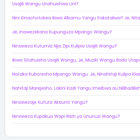
Usajili Wangu Unahuishwa Lini?
Nini Kinachotokea Ikiwa Albamu Yangu Itakataliwa? Je, Nit
Je, Inawezekana Kupunguza Mpango Wangu?
Ninaweza Kutumia Njia Zipi Kulipia Usajili Wangu?
Ikiwa Sitahuisha Usajili Wangu, Je, Muziki Wangu Bado Uta
Nataka Kuboresha Mpango Wangu. Je, Ninahitaji Kulipa Kias
Nahitaji Marejesho, Lakini Kadi Yangu Imeibwa au Nilibadilis
Ninawezaje Kufuta Akaunti Yangu?
Ninaweza Kupakua Wapi Risiti ya Ununuzi Wangu?