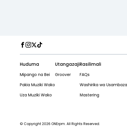
Facebook
Instagram
Twitter
TikTok
Huduma
Utangazaji
Rasilimali
Mipango na Bei
Groover
FAQs
Pakia Muziki Wako
Washirika wa Usambazaj
Uza Muziki Wako
Мastering
© Copyright 2026 ONErpm. All Rights Reserved.