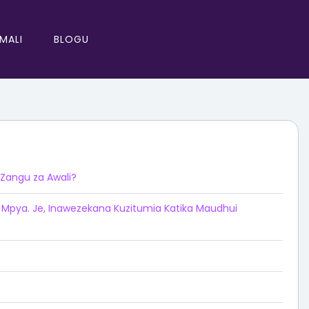
IMALI
BLOGU
 Zangu za Awali?
Mpya. Je, Inawezekana Kuzitumia Katika Maudhui