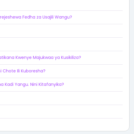
arejeshewa Fedha za Usajili Wangu?
patikana Kwenye Majukwaa ya Kusikiliza?
i Chote Ili Kuboresha?
ha Kadi Yangu. Nini Kitafanyika?