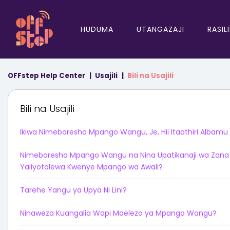
HUDUMA
UTANGAZAJI
RASIL
OFFstep Help Center
Usajili
Bili na Usajili
Bili na Usajili
Ikiwa Nimeboresha Mpango Wangu, Je, Hii Itaathiri Albamu
Nimeboresha Mpango Wangu na Nina Upatikanaji wa Zana 
Yaliyotolewa Kwenye Mpango wa Awali?
Tarehe Yangu ya Upya Ni Lini?
Ninaweza Kuangalia Wapi Maelezo ya Mpango Wangu?