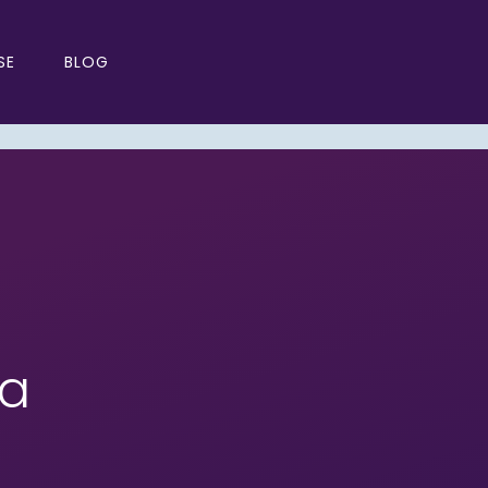
SE
BLOG
ta