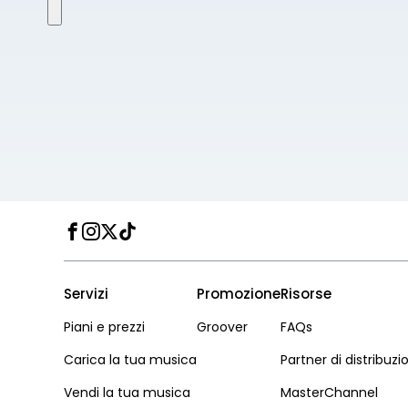
Facebook
Instagram
Twitter
TikTok
Servizi
Promozione
Risorse
Piani e prezzi
Groover
FAQs
Carica la tua musica
Partner di distribuzi
Vendi la tua musica
MasterChannel