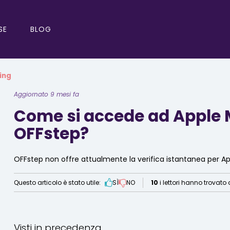
SE
BLOG
ing
Aggiornato 9 mesi fa
Come si accede ad Apple M
OFFstep?
OFFstep non offre attualmente la verifica istantanea per Appl
Questo articolo è stato utile:
SÌ
NO
10
i lettori hanno trovato 
Visti in precedenza