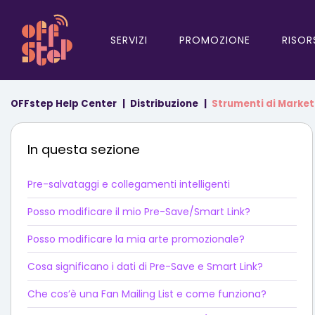
SERVIZI
PROMOZIONE
RISOR
OFFstep Help Center
Distribuzione
Strumenti di Market
In questa sezione
Pre-salvataggi e collegamenti intelligenti
Posso modificare il mio Pre-Save/Smart Link?
Posso modificare la mia arte promozionale?
Cosa significano i dati di Pre-Save e Smart Link?
Che cos’è una Fan Mailing List e come funziona?