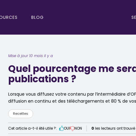
S
OURCES
BLOG
Mise à jour 10 mois il y a
Quel pourcentage me sera
publications ?
Lorsque vous diffusez votre contenu par l’intermédiaire d’O
diffusion en continu et des téléchargements et 80 % de vo
Recettes
Cet article a-t-il été utile ?:
OUI
NON
0
les lecteurs ont trouvé 