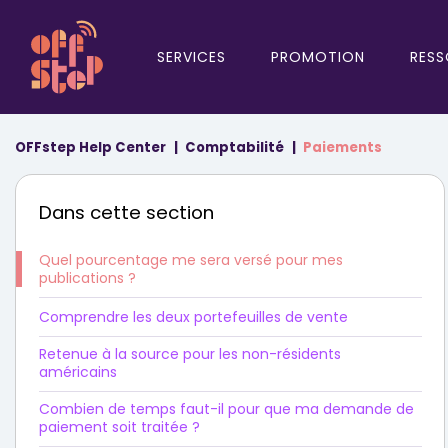
SERVICES
PROMOTION
RESS
OFFstep Help Center
Comptabilité
Paiements
Dans cette section
Quel pourcentage me sera versé pour mes
publications ?
Comprendre les deux portefeuilles de vente
Retenue à la source pour les non-résidents
américains
Combien de temps faut-il pour que ma demande de
paiement soit traitée ?