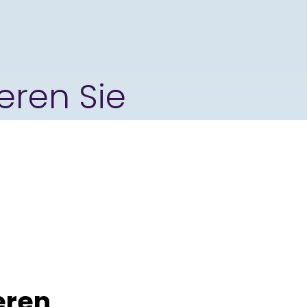
eren Sie
eren