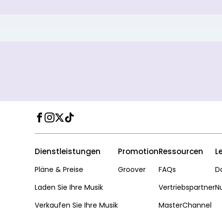
Facebook
Instagram
Twitter
TikTok
Dienstleistungen
Promotion
Ressourcen
L
Pläne & Preise
Groover
FAQs
D
Laden Sie Ihre Musik
Vertriebspartner
N
Verkaufen Sie Ihre Musik
MasterChannel