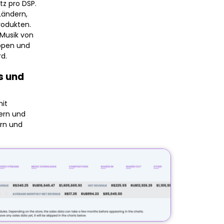
z pro DSP.
Ländern,
rodukten.
 Musik von
ppen und
d.
s und
mit
ern und
rn und