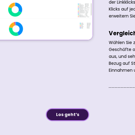
der Linkklick
Klicks auf j
erweitern Sie
Vergleic
Wählen Sie z
Geschäfte o
aus, und sehe
Bezug auf S
Einnahmen u
Los geht’s
witter
Google+
LinkedIn
StumbleUpon
Tumblr
Pinterest
Reddit
VKontakte
Share
Drucken
via
Email