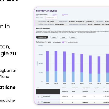
n in
d
ten,
gie zu
ügbar für
 Pläne
atliche
natliche