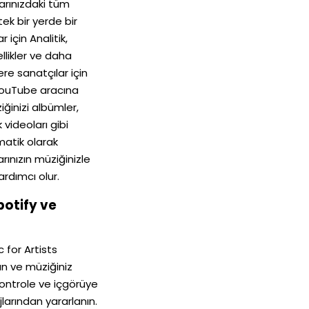
arınızdaki tüm
tek bir yerde bir
r için Analitik,
llikler ve daha
ere sanatçılar için
 YouTube aracına
iğinizi albümler,
 videoları gibi
atik olarak
ınızın müziğinizle
rdımcı olur.
potify ve
 for Artists
ın ve müziğiniz
ontrole ve içgörüye
larından yararlanın.