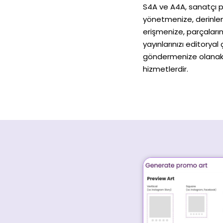
S4A ve A4A, sanatçı pro
yönetmenize, derinle
erişmenize, parçaları
yayınlarınızı editoryal
göndermenize olanak 
hizmetlerdir.