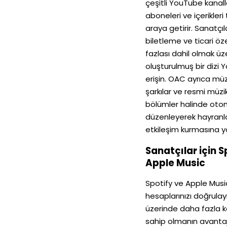
çeşitli YouTube kanall
aboneleri ve içerikleri 
araya getirir. Sanatçıla
biletleme ve ticari öze
fazlası dahil olmak üz
oluşturulmuş bir dizi
erişin. OAC ayrıca müz
şarkılar ve resmi müzik
bölümler halinde otom
düzenleyerek hayranlar
etkileşim kurmasına ya
Sanatçılar için S
Apple Music
Spotify ve Apple Music
hesaplarınızı doğrulay
üzerinde daha fazla k
sahip olmanın avantaj