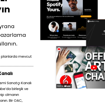
yın
ayrana
pazarlama
llanın.
 planlarda mevcut
Kanalı
smi Sanatçı Kanalı
e’da birleşik ve
ahip olmanın
anın. Bir OAC,