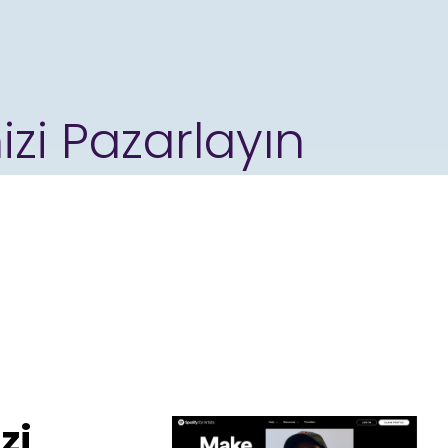
izi Pazarlayın
zi