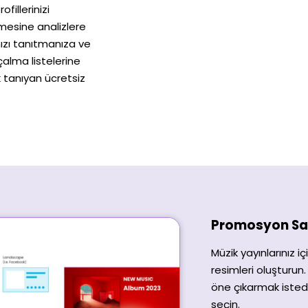
fillerinizi
mesine analizlere
nızı tanıtmanıza ve
 çalma listelerine
tanıyan ücretsiz
Promosyon Sa
Müzik yayınlarınız iç
resimleri oluşturun.
öne çıkarmak istedi
seçin.