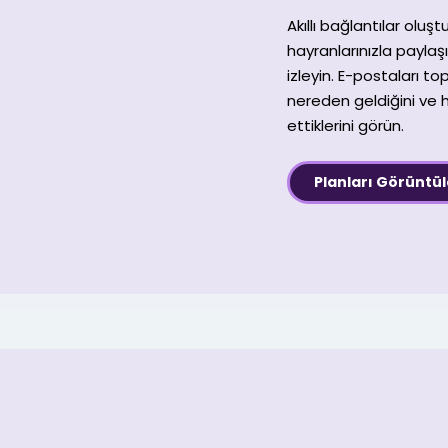
Akıllı bağlantılar oluşt
hayranlarınızla paylaş
izleyin. E-postaları to
nereden geldiğini ve h
ettiklerini görün.
Planları Görüntü
Facebook
T