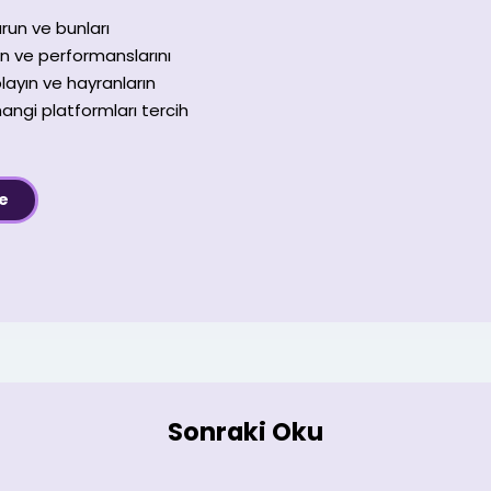
urun ve bunları
ın ve performanslarını
playın ve hayranların
angi platformları tercih
le
witter
Google+
LinkedIn
StumbleUpon
Tumblr
Pinterest
Reddit
VKontakte
Share
Yazdır
via
Email
Sonraki Oku