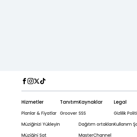
Facebook
Instagram
Twitter
TikTok
Hizmetler
Tanıtım
Kaynaklar
Legal
Planlar & Fi̇yatlar
Groover
SSS
Gizlilik Polit
Müziğinizi Yükleyin
Dağıtım ortakları
Kullanım Şa
Müzi̇ği̇ni̇ Sat
MasterChannel