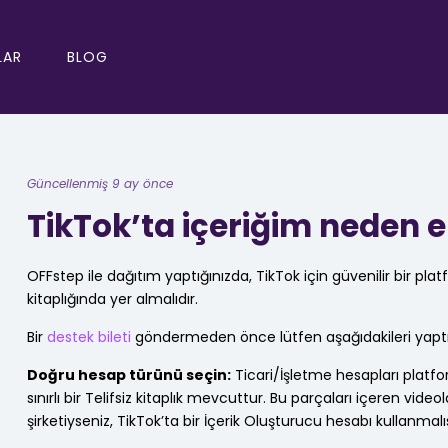
LAR
BLOG
Güncellenmiş 9 ay önce
TikTok’ta içeriğim neden 
OFFstep ile dağıtım yaptığınızda, TikTok için güvenilir bir p
kitaplığında yer almalıdır.
Bir
destek bileti
göndermeden önce lütfen aşağıdakileri yaptı
Doğru hesap türünü seçin:
Ticari/İşletme hesapları platfo
sınırlı bir Telifsiz kitaplık mevcuttur. Bu parçaları içeren videol
şirketiyseniz, TikTok’ta bir İçerik Oluşturucu hesabı kullanmalıs