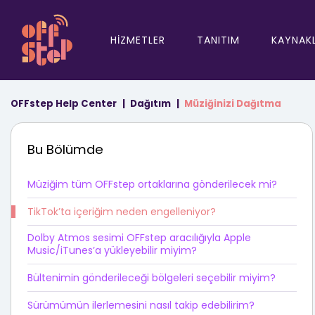
HIZMETLER
TANITIM
KAYNAK
OFFstep Help Center
Dağıtım
Müziğinizi Dağıtma
Bu Bölümde
Müziğim tüm OFFstep ortaklarına gönderilecek mi?
TikTok’ta içeriğim neden engelleniyor?
Dolby Atmos sesimi OFFstep aracılığıyla Apple
Music/iTunes’a yükleyebilir miyim?
Bültenimin gönderileceği bölgeleri seçebilir miyim?
Sürümümün ilerlemesini nasıl takip edebilirim?