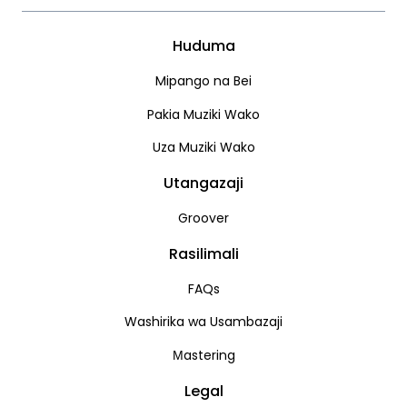
Huduma
Mipango na Bei
Pakia Muziki Wako
Uza Muziki Wako
Utangazaji
Groover
Rasilimali
FAQs
Washirika wa Usambazaji
Мastering
Legal