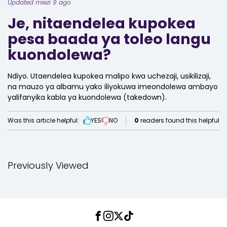
Updated miezi 9 ago
Je, nitaendelea kupokea
pesa baada ya toleo langu
kuondolewa?
Ndiyo. Utaendelea kupokea malipo kwa uchezaji, usikilizaji,
na mauzo ya albamu yako iliyokuwa imeondolewa ambayo
yalifanyika kabla ya kuondolewa (takedown).
Was this article helpful:
YES
NO
0
readers found this helpful
Previously Viewed
Facebook
Instagram
Twitter
TikTok