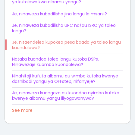
ya kutolewa kwa albamu yangu?
Je, ninaweza kubadilisha jina langu la msanii?
Je, ninaweza kubadilisha UPC na/au ISRC ya toleo
langu?
Je, nitaendelea kupokea pesa baada ya toleo langu
kuondolewa?
Nataka kuondoa toleo langu kutoka DSPs.
Ninawezaje kuomba kuondolewa?
Ninahitaji kufuta albamu au wimbo kutoka kwenye
dashibodi yangu ya OFFstep, nifanyeje?
Je, ninaweza kuongeza au kuondoa nyimbo kutoka
kwenye albamu yangu iliyogawanywa?
See more