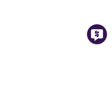
Facebook
Instagram
Twitter
TikTok
Serviços
Planos
Ferramentas
Venda sua música