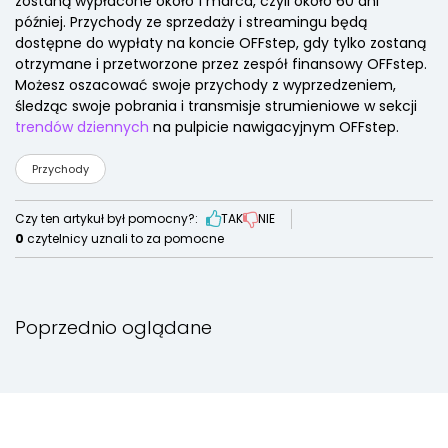
zostaną wypłacone około 1 marca, czyli około 60 dni
później. Przychody ze sprzedaży i streamingu będą
dostępne do wypłaty na koncie OFFstep, gdy tylko zostaną
otrzymane i przetworzone przez zespół finansowy OFFstep.
Możesz oszacować swoje przychody z wyprzedzeniem,
śledząc swoje pobrania i transmisje strumieniowe w sekcji
trendów dziennych
na pulpicie nawigacyjnym OFFstep.
Przychody
Czy ten artykuł był pomocny?:
TAK
NIE
0
czytelnicy uznali to za pomocne
Poprzednio oglądane