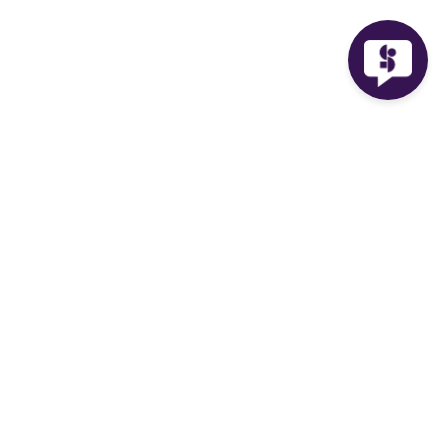
Facebook
Instagram
Twitter
TikTok
Usługi
Plany i ceny
Prześlij swoją muzykę
Sprzedaj swoją muzykę
Promocja
Groover