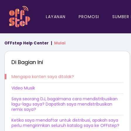
LAYANAN
PROMOSI
SUMBER
OFFstep Help Center
Mulai
Di Bagian Ini
Mengapa konten saya ditolak?
Video Musik
Saya seorang DJ, bagaimana cara mendistribusikan
lagu-lagu saya? Dapatkah saya mendistribusikan
remix saya?
Ketika saya mendaftar untuk distribusi, apakah saya
perlu mengirimkan seluruh katalog saya ke OFFstep?