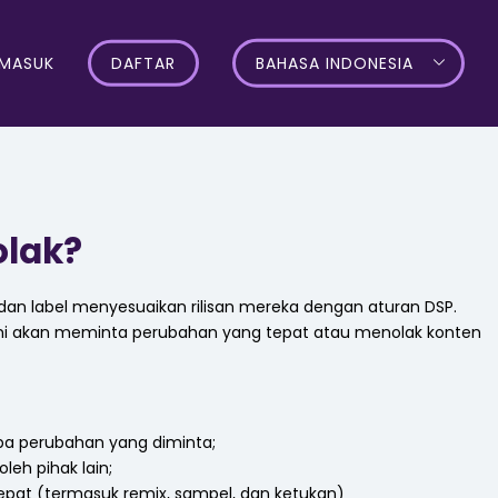
MASUK
DAFTAR
BAHASA INDONESIA
olak?
 dan label menyesuaikan rilisan mereka dengan aturan DSP.
kami akan meminta perubahan yang tepat atau menolak konten
npa perubahan yang diminta;
eh pihak lain;
tepat (termasuk remix, sampel, dan ketukan)