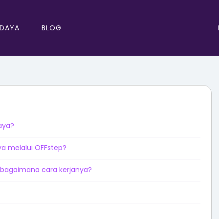
 DAYA
BLOG
aya?
a melalui OFFstep?
bagaimana cara kerjanya?