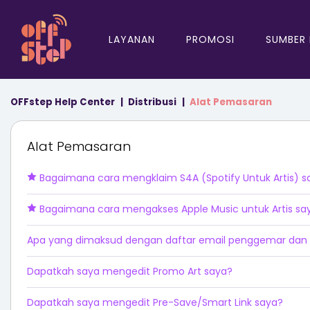
LAYANAN
PROMOSI
SUMBER
OFFstep Help Center
Distribusi
Alat Pemasaran
Alat Pemasaran
Bagaimana cara mengklaim S4A (Spotify Untuk Artis) s
Bagaimana cara mengakses Apple Music untuk Artis say
Apa yang dimaksud dengan daftar email penggemar dan 
Dapatkah saya mengedit Promo Art saya?
Dapatkah saya mengedit Pre-Save/Smart Link saya?