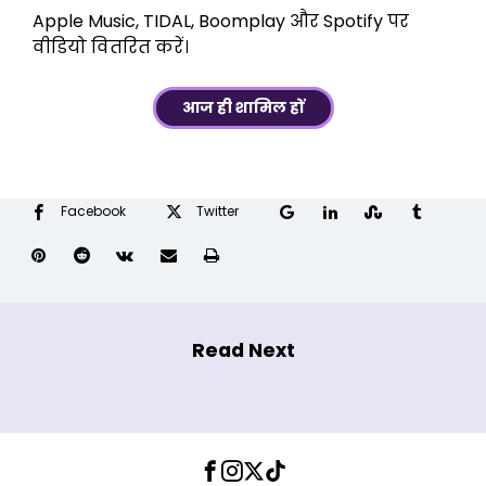
Apple Music, TIDAL, Boomplay और Spotify पर
वीडियो वितरित करें।
आज ही शामिल हों
Facebook
Twitter
Google+
LinkedIn
StumbleUpon
Tumblr
Pinterest
Reddit
VKontakte
Share
छापें
via
Email
Read Next
Facebook
Instagram
Twitter
TikTok