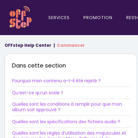
SERVICES
PROMOTION
RESS
OFFstep Help Center
Commencer
Dans cette section
Pourquoi mon contenu a-t-il été rejeté ?
Qu’est-ce qu’un sosie ?
Quelles sont les conditions à remplir pour que mon
album soit approuvé ?
Quelles sont les spécifications des fichiers audio ?
Quelles sont les règles d’utilisation des majuscules et