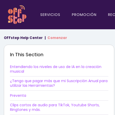
SERVICIOS
PROMOCIÓN
RE
OFFstep Help Center
Comenzar
In This Section
Entendiendo los niveles de uso de IA en la creación
musical
¿Tengo que pagar más que mi Suscripción Anual para
utilizar las Herramientas?
Preventa
Clips cortos de audio para TikTok, Youtube Shorts,
Ringtones y más.