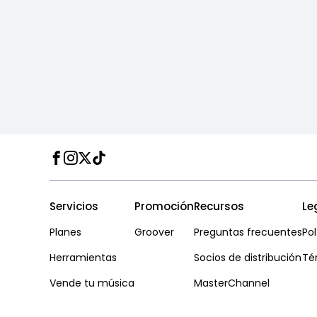
Facebook
Instagram
Twitter
TikTok
Servicios
Promoción
Recursos
Le
Planes
Groover
Preguntas frecuentes
Pol
Herramientas
Socios de distribución
Té
Vende tu música
MasterChannel