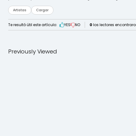
Artistas
Cargar
Te resultó útil este artículo:
YES
NO
0
los lectores encontraron
Previously Viewed