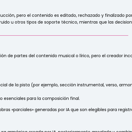
ducción, pero el contenido es editado, rechazado y finalizado po
de ruido u otros tipos de soporte técnico, mientras que las decis
_______________________________________________________________
ión de partes del contenido musical o lírico, pero el creador i
ial de la pista (por ejemplo, sección instrumental, verso, armon
 esenciales para la composición final.
bras «parciales» generadas por IA que son elegibles para registro