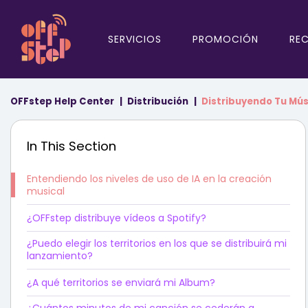
SERVICIOS
PROMOCIÓN
RE
OFFstep Help Center
Distribución
Distribuyendo Tu Mú
In This Section
Entendiendo los niveles de uso de IA en la creación
musical
¿OFFstep distribuye vídeos a Spotify?
¿Puedo elegir los territorios en los que se distribuirá mi
lanzamiento?
¿A qué territorios se enviará mi Album?
¿Cuántos minutos de mi canción se cederán a