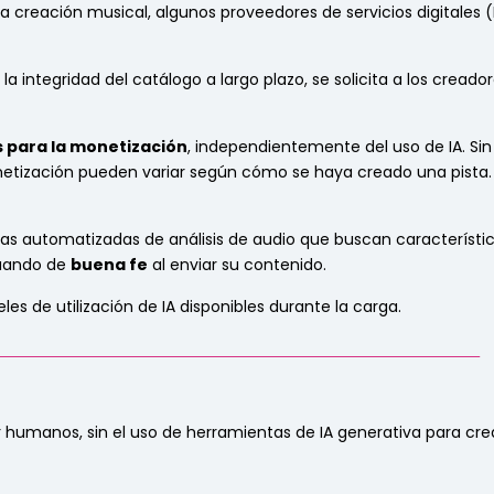
en la creación musical, algunos proveedores de servicios digitales 
a integridad del catálogo a largo plazo, se solicita a los cread
s para la monetización
, independientemente del uso de IA. Sin
onetización pueden variar según cómo se haya creado una pista.
s automatizadas de análisis de audio que buscan característi
tuando de
buena fe
al enviar su contenido.
es de utilización de IA disponibles durante la carga.
_______________________________________________________________
humanos, sin el uso de herramientas de IA generativa para crear