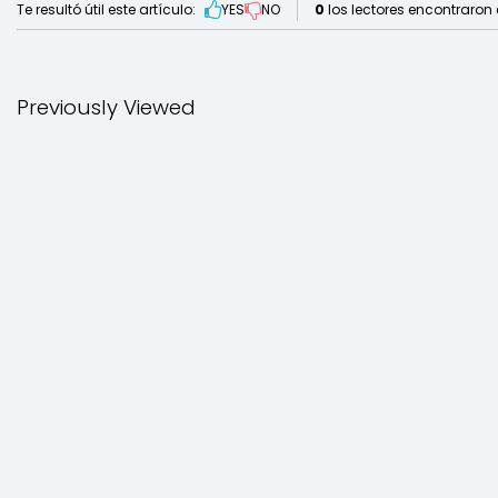
Te resultó útil este artículo:
YES
NO
0
los lectores encontraron e
Previously Viewed