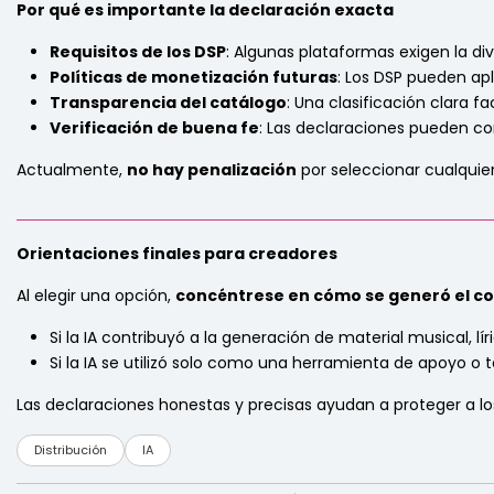
Por qué es importante la declaración exacta
Requisitos de los DSP
: Algunas plataformas exigen la div
Políticas de monetización futuras
: Los DSP pueden apl
Transparencia del catálogo
: Una clasificación clara fa
Verificación de buena fe
: Las declaraciones pueden co
Actualmente,
no hay penalización
por seleccionar cualquier n
_____________________________________________________________
Orientaciones finales para creadores
Al elegir una opción,
concéntrese en cómo se generó el c
Si la IA contribuyó a la generación de material musical, 
Si la IA se utilizó solo como una herramienta de apoyo o 
Las declaraciones honestas y precisas ayudan a proteger a los
Distribución
IA