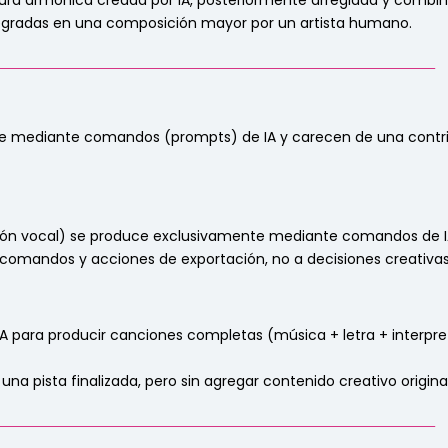
ra armónica creada por IA, posteriormente arreglada y combina
ntegradas en una composición mayor por un artista humano.
_______________________________________________________________
 mediante comandos (prompts) de IA y carecen de una contribu
tación vocal) se produce exclusivamente mediante comandos de I
 comandos y acciones de exportación, no a decisiones creativas
 IA para producir canciones completas (música + letra + inter
una pista finalizada, pero sin agregar contenido creativo origi
_______________________________________________________________