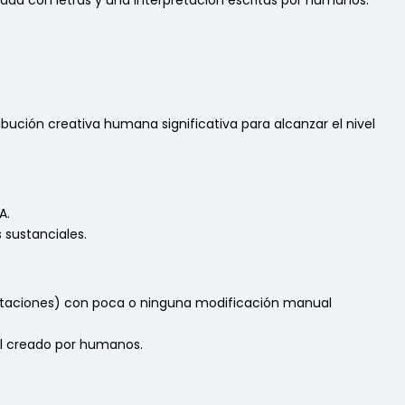
da con letras y una interpretación escritas por humanos.
ción creativa humana significativa para alcanzar el nivel
A.
 sustanciales.
pretaciones) con poca o ninguna modificación manual
nal creado por humanos.