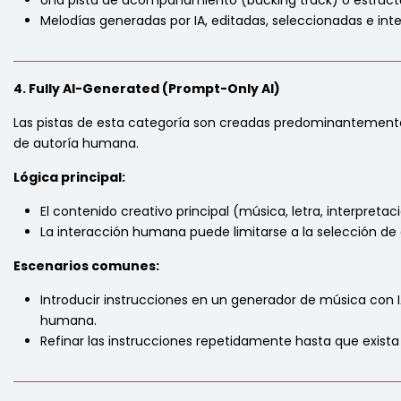
Una pista de acompañamiento (backing track) o estructu
Melodías generadas por IA, editadas, seleccionadas e i
_____________________________________________________________
4. Fully AI-Generated (Prompt-Only AI)
Las pistas de esta categoría son creadas predominantemente
de autoría humana.
Lógica principal:
El contenido creativo principal (música, letra, interpre
La interacción humana puede limitarse a la selección de
Escenarios comunes:
Introducir instrucciones en un generador de música con
humana.
Refinar las instrucciones repetidamente hasta que exista 
_____________________________________________________________