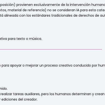
omposición) provienen exclusivamente de la intervención humana
tos, material de referencia) no se consideran IA para esta cate
tá alineada con los estándares tradicionales de derechos de aut
ativa para texto o música.
_______________________________________________________________
olo para apoyar o mejorar un proceso creativo conducido por hu
nido.
realizar tareas auxiliares, pero los humanos determinan y crean 
 y ediciones del creador.