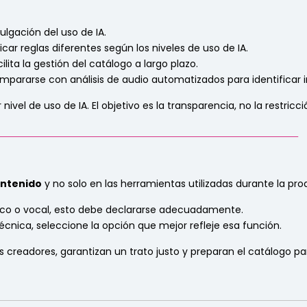
ulgación del uso de IA.
icar reglas diferentes según los niveles de uso de IA.
cilita la gestión del catálogo a largo plazo.
mpararse con análisis de audio automatizados para identificar i
ivel de uso de IA. El objetivo es la transparencia, no la restricci
_______________________________________________________________
ontenido
y no solo en las herramientas utilizadas durante la pro
lírico o vocal, esto debe declararse adecuadamente.
técnica, seleccione la opción que mejor refleje esa función.
 creadores, garantizan un trato justo y preparan el catálogo par