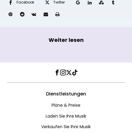
Facebook
Twitter
Google+
LinkedIn
StumbleUpon
Tumblr
Pinterest
Reddit
VKontakte
Share
Drucken
via
Email
Weiter lesen
Facebook
Instagram
Twitter
TikTok
Dienstleistungen
Pläne & Preise
Laden Sie Ihre Musik
Verkaufen Sie Ihre Musik