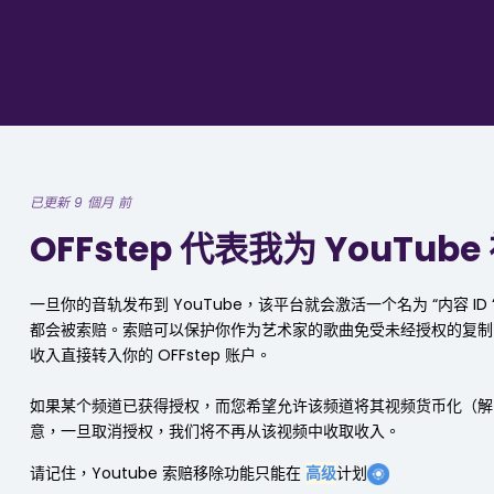
已更新 9 個月 前
OFFstep 代表我为 YouT
一旦你的音轨发布到 YouTube，该平台就会激活一个名为 “内容
都会被索赔。索赔可以保护你作为艺术家的歌曲免受未经授权的复制
收入直接转入你的 OFFstep 账户。
如果某个频道已获得授权，而您希望允许该频道将其视频货币化（解
意，一旦取消授权，我们将不再从该视频中收取收入。
请记住，Youtube 索赔移除功能只能在
高级
计划