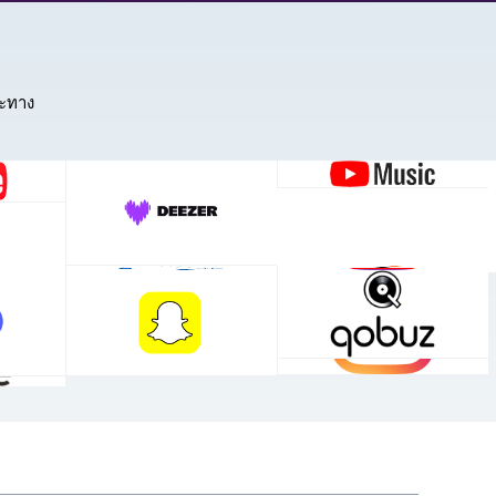
าะทาง