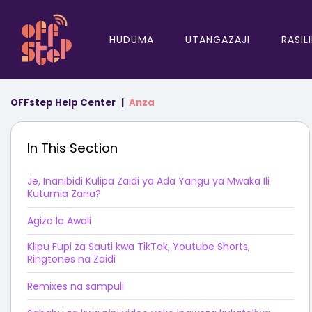
HUDUMA
UTANGAZAJI
RASIL
OFFstep Help Center
Anza
In This Section
Je, Inanibidi Kulipa Zaidi ya Ada Yangu ya Mwaka Ili
Kutumia Zana?
Agizo la Awali
Klipu Fupi za Sauti kwa TikTok, Youtube Shorts,
Ringtones na Zaidi
Remixes na sampuli