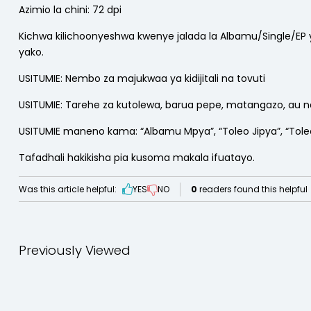
Azimio la chini: 72 dpi
Kichwa kilichoonyeshwa kwenye jalada la Albamu/Single/EP 
yako.
USITUMIE: Nembo za majukwaa ya kidijitali na tovuti
USITUMIE: Tarehe za kutolewa, barua pepe, matangazo, au
USITUMIE maneno kama: “Albamu Mpya”, “Toleo Jipya”, “Toleo”,
Tafadhali hakikisha pia kusoma makala ifuatayo.
Was this article helpful:
YES
NO
0
readers found this helpful
Previously Viewed