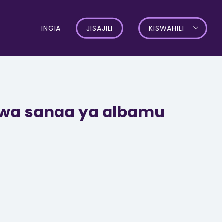
INGIA
JISAJILI
KISWAHILI
 kwa sanaa ya albamu