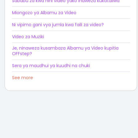
Sababu za kwa nini video yako inaweza kukataliwa
Miongozo ya Albamu za Video
Ni vipimo gani vya jumla kwa faili za video?
Video za Muziki
Je, ninaweza kusambaza Albamu ya Video kupitia
OFFstep?
Sera ya maudhui ya kuudhi na chuki
See more