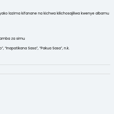
yako lazima kifanane na kichwa kilichosajiliwa kwenye albamu
 namba za simu
 “Inapatikana Sasa”, “Pakua Sasa”, n.k.