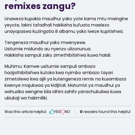
remixes zangu?
Unaweza kupakia maudhui yako yote kama mtu mwingine
yeyote, lakini tafadhali hakikisha kufuata maelezo
unayopaswa kuzingatia ili albamu yako iweze kupitishwa.
Tengeneza maudhui yako mwenyewe.
Usitumie midundo au nyenzo ulizonunua.
Hakikisha sampuli zako zimethibitishwa kuwa halali.
Muhimu: Kamwe usitumie sampuli ambazo
hazijathibitishwa kutoka kwa nyimbo ambazo tayari
zimetolewa kwa ajili ya kutengeneza remix na kusambaza
kwenye majukwaa ya kidijitali. Matumizi ya maudhui ya
wahusika wengine bila idhini sahihi yanachukuliwa kuwa
ukiukaji wa hakimiliki.
Was this article helpful:
YES
NO
0
readers found this helpful