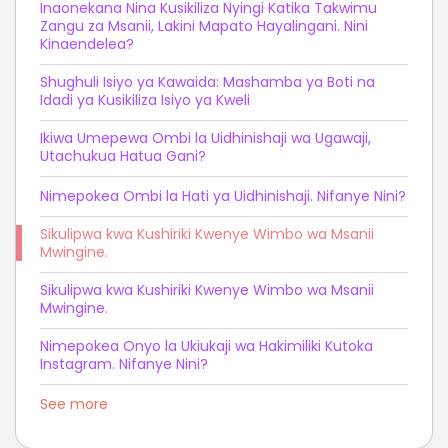
Inaonekana Nina Kusikiliza Nyingi Katika Takwimu
Zangu za Msanii, Lakini Mapato Hayalingani. Nini
Kinaendelea?
Shughuli Isiyo ya Kawaida: Mashamba ya Boti na
Idadi ya Kusikiliza Isiyo ya Kweli
Ikiwa Umepewa Ombi la Uidhinishaji wa Ugawaji,
Utachukua Hatua Gani?
Nimepokea Ombi la Hati ya Uidhinishaji. Nifanye Nini?
Sikulipwa kwa Kushiriki Kwenye Wimbo wa Msanii
Mwingine.
Sikulipwa kwa Kushiriki Kwenye Wimbo wa Msanii
Mwingine.
Nimepokea Onyo la Ukiukaji wa Hakimiliki Kutoka
Instagram. Nifanye Nini?
See more