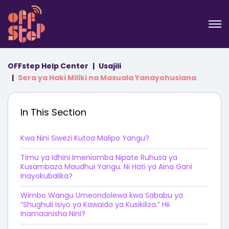
OFFstep Help Center
Usajili
Sera ya Haki Miliki na Masuala Yanayohusiana
In This Section
Kwa Nini Siwezi Kutoa Malipo Yangu?
Timu ya Idhini Imeniomba Nipate Ruhusa ya
Kusambaza Maudhui Yangu. Ni Hati ya Aina Gani
Inayokubalika?
Wimbo Wangu Umeondolewa kwa Sababu ya
“Shughuli Isiyo ya Kawaida ya Kusikiliza.” Hii
Inamaanisha Nini?