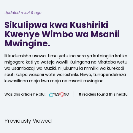
Updated miezi 9 ago
Sikulipwa kwa Kushiriki
Kwenye Wimbo wa Msanii
Mwingine.
Ili kudumisha usawa, timu yetu ina sera ya kutoingilia katika
migogoro kati ya wateja wawili. Kulingana na Mkataba wetu
wa Usambazaji wa Muziki, ni jukumu la mmiliki wa kurekodi
sauti kulipa wasanii wote walioshiriki. Hivyo, tunapendekeza
kuwasiliana moja kwa moja na msanii mwingine.
Was this article helpful:
YES
NO
0
readers found this helpful
Previously Viewed