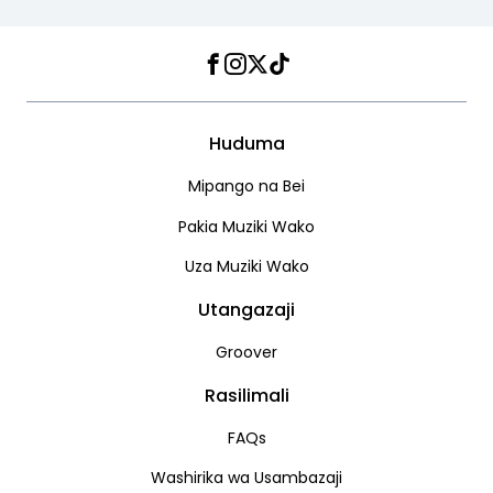
Facebook
Instagram
Twitter
TikTok
Huduma
Mipango na Bei
Pakia Muziki Wako
Uza Muziki Wako
Utangazaji
Groover
Rasilimali
FAQs
Washirika wa Usambazaji