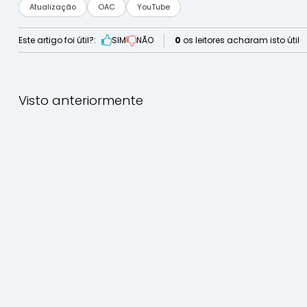
Atualização
OAC
YouTube
Este artigo foi útil?:
SIM
NÃO
0
os leitores acharam isto útil
Visto anteriormente