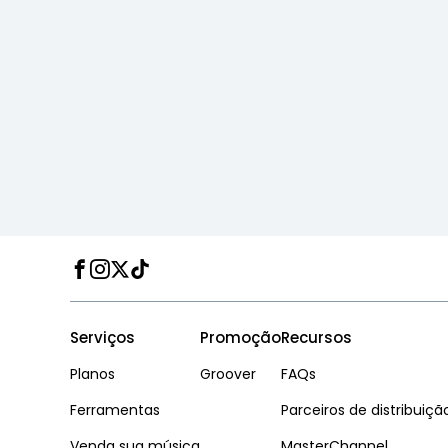
Facebook
Instagram
Twitter
TikTok
Serviços
Promoção
Recursos
Planos
Groover
FAQs
Ferramentas
Parceiros de distribuiçã
Venda sua música
MasterChannel