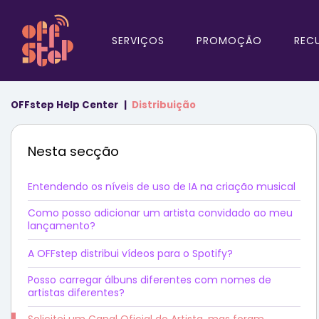
SERVIÇOS
PROMOÇÃO
REC
OFFstep Help Center
Distribuição
Nesta secção
Entendendo os níveis de uso de IA na criação musical
Como posso adicionar um artista convidado ao meu
lançamento?
A OFFstep distribui vídeos para o Spotify?
Posso carregar álbuns diferentes com nomes de
artistas diferentes?
Solicitei um Canal Oficial do Artista, mas foram