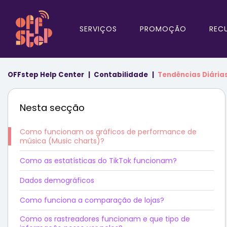
SERVIÇOS
PROMOÇÃO
REC
OFFstep Help Center
Contabilidade
Tendências Diária
Nesta secção
Como funcionam os gráficos de performance de
música (Music charts)?
Como as estatísticas do TikTok funcionam?
Dados demográficos
Como funciona a comparação de lojas?
Como os rastreadores funcionam e que tipo de