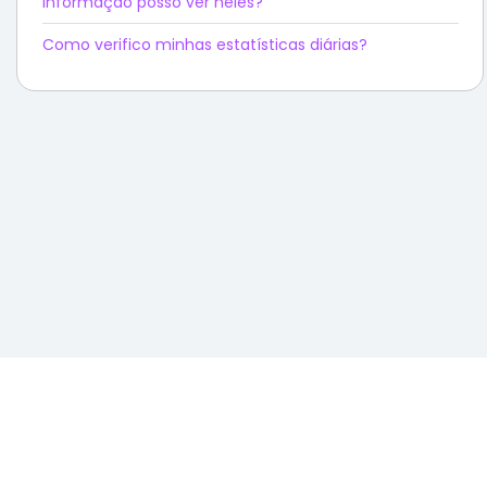
informação posso ver neles?
Como verifico minhas estatísticas diárias?