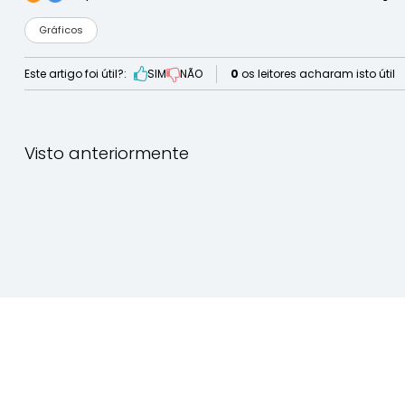
Gráficos
Este artigo foi útil?:
SIM
NÃO
0
os leitores acharam isto útil
Visto anteriormente