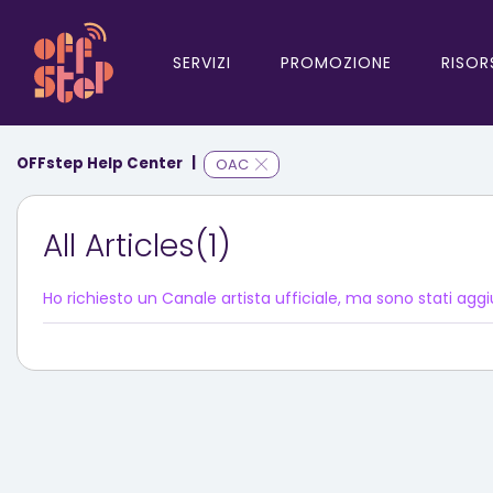
SERVIZI
PROMOZIONE
RISOR
OFFstep Help Center
OAC
All Articles(1)
Ho richiesto un Canale artista ufficiale, ma sono stati aggiun