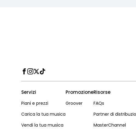
Facebook
Instagram
Twitter
TikTok
Servizi
Promozione
Risorse
Piani e prezzi
Groover
FAQs
Carica la tua musica
Partner di distribuzi
Vendi la tua musica
MasterChannel