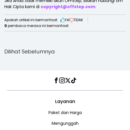
Jika Anda tidak memiliki akun OFFstep, silakan hubungi tim
Hak Cipta kami di
copyright@offstep.com
.
Apakah artikel ini bermanfaat:
YA
TIDAK
0
pembaca merasa ini bermanfaat
Dilihat Sebelumnya
Facebook
Instagram
Twitter
TikTok
Layanan
Paket dan Harga
Mengunggah