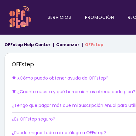
SERVICIOS
PROMOCIÓN
RE
OFFstep Help Center
Comenzar
OFFstep
OFFstep
¿Cómo puedo obtener ayuda de OFFstep?
¿Cuánto cuesta y qué herramientas ofrece cada plan?
¿Tengo que pagar más que mi Suscripción Anual para utili
¿Es OFFstep seguro?
¿Puedo migrar todo mi catálogo a OFFstep?