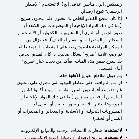
ريميكس، آلي، مباشر، غلاف، إلخ). لا تستخدم “الإصدار
الرسمي” كنوع الإصدار.
إذا كان مقطع الفيديو الخاص بك يحتوي على محتوى
صريح
(بما في ذلك المواد الإباحية أو الموضوعات غير اللائقة أو
صور الجنس أو العري أو المشروبات الكحولية أو الأسلحة أو
السجائر أو المخدرات أو القمار أو العنف)، فلا يزال من
الممكن الموافقة عليه وتوزيعه على المنصات الرقمية طالما
تم وضع علامة “صريح” بشكل صحيح. إذا كان الفيديو الخاص
بك يندرج ضمن هذه الفئات، فتأكد من تحديد خيار “صريح”
أثناء التسجيل.
يتم قبول مقاطع الفيديو
الأفقية
فقط;
لن تتم الموافقة على مقاطع الفيديو التي تحتوي على محتوى
غير لائق مع أفراد دون السن القانونية، سواء أكانوا فنانين
أساسيين أو فنانين مميزين (بما في ذلك المواد الإباحية أو
الموضوعات غير اللائقة أو صور الجنس أو العري أو
المشروبات الكحولية أو الأسلحة أو السجائر أو المخدرات أو
القمار أو العنف).
لا تستخدم:
شعارات المنصات الرقمية والمواقع الإلكترونية.
لا تستخدم:
تواريخ الإصدار أو رسائل البريد الإلكتروني أو