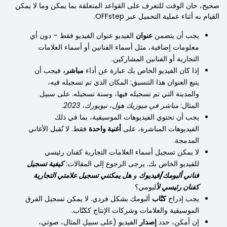
صحيح، حان الوقت للتعرف على القواعد المتعلقة بما يمكن وما لا يمكن
القيام به أثناء عملية التحميل عبر OFFstep.
يجب أن يتضمن
عنوان
الفيديو عنوان الفيديو فقط – دون أي
معلومات إضافية، مثل أسماء الفنانين أو أسماء العلامات
التجارية أو الفنانين المشاركين.
إذا كان الفيديو الخاص بك عبارة عن أداء
مباشر،
فيجب أن
يتبع العنوان هذا التنسيق: المكان الذي تم تسجيله فيه،
والمدينة التي تم تسجيله فيها، وسنة تسجيله. على سبيل
المثال:
مباشر في ميوزيك هول، نيويورك، 2023
.
يجب أن تحتوي الفيديوهات الموسيقية، بما في ذلك
الفيديوهات المباشرة، على
أغنية واحدة
فقط. لا تُقبل الأغاني
المدمجة.
لا يمكن تسجيل أسماء العلامات التجارية كفنان رئيسي
للفيديو الخاص بك. يرجى الرجوع إلى المقالات:
كيفية تسجيل
فناني ألبومك/فيديوك
و
هل يمكنني تسجيل علامتي التجارية
كفنان رئيسي لأ
لبومي؟
يجب إدراج
كتّاب
ألبومك بشكل فردي. لا يمكن تسجيل الفرق
الموسيقية والعلامات وشركات الإنتاج ككتّاب.
إن أمكن، حدد
إصدار
الفيديو (على سبيل المثال، صوتي،