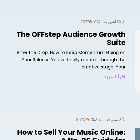
10 أشهر منذ
0
7877
The OFFstep Audience Growth
Suite
After the Drop: How to Keep Momentum Going on
Your Release You’ve finally made it through the
creative stage. Your...
اقرأ المزيد
سنة واحدة منذ
0
8570
How to Sell Your Music Online: