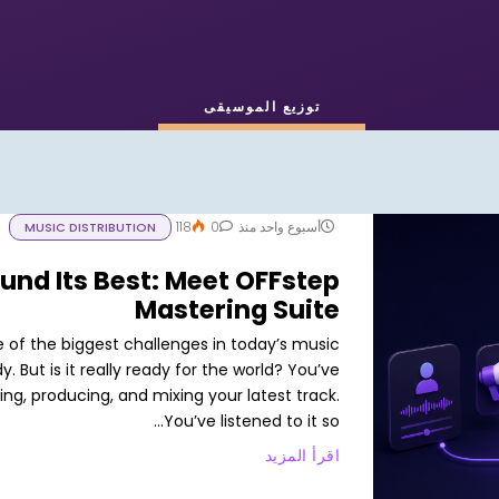
توزيع الموسيقى
أسبوع واحد منذ
0
118
MUSIC DISTRIBUTION
und Its Best: Meet OFFstep
Mastering Suite
e of the biggest challenges in today’s music
y. But is it really ready for the world? You’ve
ng, producing, and mixing your latest track.
You’ve listened to it so...
اقرأ المزيد