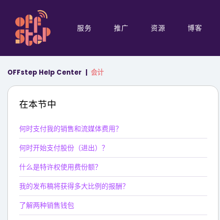
服务
推广
资源
博客
OFFstep Help Center
会计
在本节中
何时支付我的销售和流媒体费用？
何时开始支付股份（进出）？
什么是特许权使用费份额？
我的发布稿将获得多大比例的报酬？
了解两种销售钱包