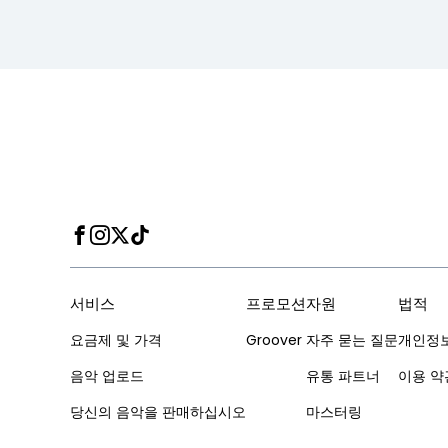
Facebook
Instagram
Twitter
TikTok
서비스
프로모션
자원
법적
요금제 및 가격
Groover
자주 묻는 질문
개인정
음악 업로드
유통 파트너
이용 약
당신의 음악을 판매하십시오
마스터링