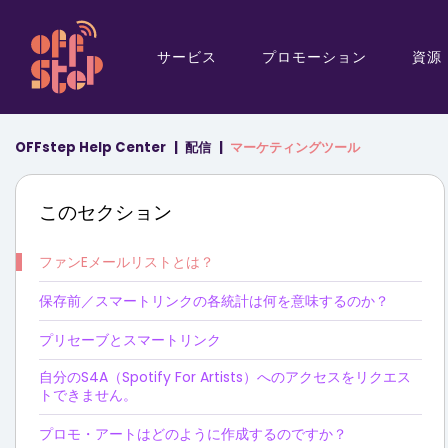
サービス
プロモーション
資源
OFFstep Help Center
配信
マーケティングツール
このセクション
ファンEメールリストとは？
保存前／スマートリンクの各統計は何を意味するのか？
プリセーブとスマートリンク
自分のS4A（Spotify For Artists）へのアクセスをリクエス
トできません。
プロモ・アートはどのように作成するのですか？