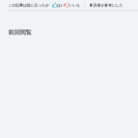
この記事は役に立ったか:
はい
いいえ
0
読者が参考にした
前回閲覧